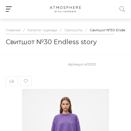
Главная
/
Каталог одежды
/
Свитшоты
/
Свитшот №30 Endless s
Свитшот №30 Endless story
Артикул
40303